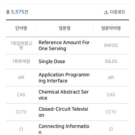
3,575
총
건
다운로드
단어명
영문명
영문약어명
Reference Amount For
1회섭취참고
RAFOS
량
One Serving
Single Dose
1회투여량
SGLDS
Application Programm
API
API
ing Interface
Chemical Abstract Ser
CAS
CAS
vice
Closed-Circuit Televisi
CCTV
CCTV
on
Connecting Informatio
CI
CI
n