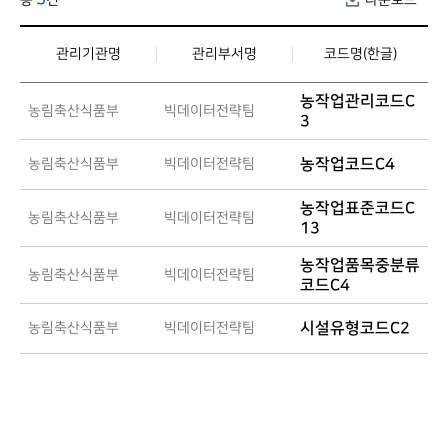
총
건
다운로드
관리기관명
관리부서명
코드명(한글)
농작업관리코드C
농림축산식품부
빅데이터전략팀
3
농작업코드C4
농림축산식품부
빅데이터전략팀
농작업표준코드C
농림축산식품부
빅데이터전략팀
13
농작업품목중분류
농림축산식품부
빅데이터전략팀
코드C4
시설유형코드C2
농림축산식품부
빅데이터전략팀